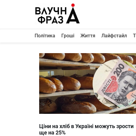
К
содержимому
Політика
Гроші
Життя
Лайфстайл
Т
Політика
Гроші
Життя
Лайфстайл
ТехноНаука
Людина
Корисності
Ukraine
Ціни на хліб в Україні можуть зрости
Про нас
ще на 25%