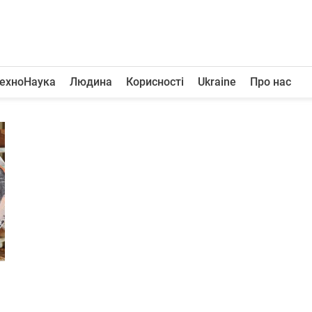
ехноНаука
Людина
Корисності
Ukraine
Про нас