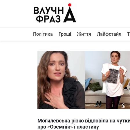
К
содержимому
Політика
Гроші
Життя
Лайфстайл
Т
Політика
Гроші
Життя
Лайфстайл
ТехноНаука
Людина
Корисності
Ukraine
Могилевська різко відповіла на чутк
Про нас
про «Оземпік» і пластику