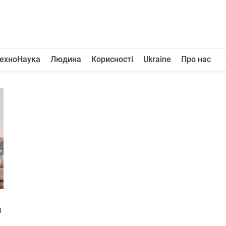
ехноНаука
Людина
Корисності
Ukraine
Про нас
и