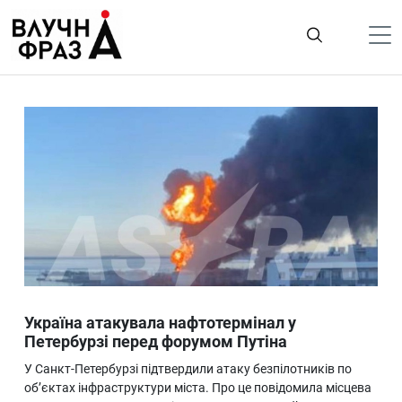
К
содержимому
Політика
Гроші
Життя
Лайфстайл
ТехноНаука
Людина
Корисності
Україна атакувала нафтотермінал у
Ukraine
Петербурзі перед форумом Путіна
Про нас
У Санкт-Петербурзі підтвердили атаку безпілотників по
об’єктах інфраструктури міста. Про це повідомила місцева