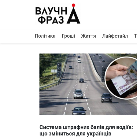
К
содержимому
Політика
Гроші
Життя
Лайфстайл
Т
Політика
Гроші
Життя
Лайфстайл
ТехноНаука
Людина
Корисності
Ukraine
Система штрафних балів для водіїв:
Про нас
що зміниться для українців