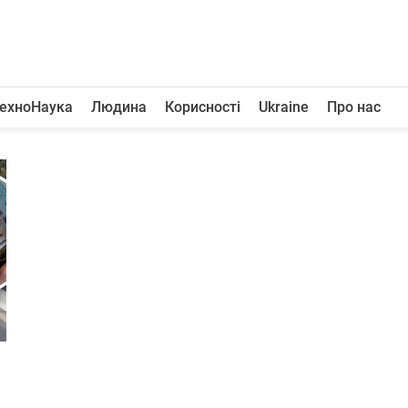
ехноНаука
Людина
Корисності
Ukraine
Про нас