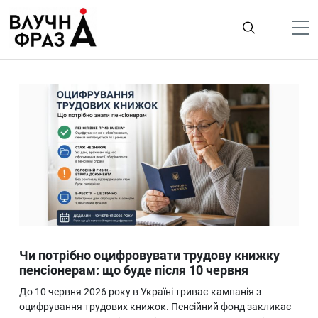
К
содержимому
Політика
Гроші
Життя
Лайфстайл
ТехноНаука
Людина
Корисності
Чи потрібно оцифровувати трудову книжку
Ukraine
пенсіонерам: що буде після 10 червня
Про нас
До 10 червня 2026 року в Україні триває кампанія з
оцифрування трудових книжок. Пенсійний фонд закликає