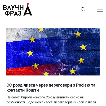
К
содержимому
Політика
Гроші
Життя
Лайфстайл
ТехноНаука
Людина
Корисності
ЄС розділився через переговори з Росією та
Ukraine
контакти Кошти
Про нас
На саміті Європейського Союзу виникли серйозні
розбіжності щодо можливості переговорів із Росією після