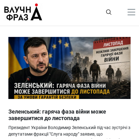
К
содержимому
Політика
Гроші
Життя
Лайфстайл
ТехноНаука
Людина
Корисності
Зеленський: гаряча фаза війни може
Ukraine
завершитися до листопада
Про нас
Президент України Володимир Зеленський під час зустрічі з
депутатами фракції "Слуга народу" заявив, що