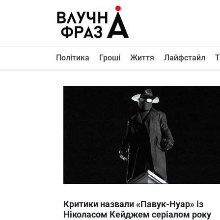
К
содержимому
Політика
Гроші
Життя
Лайфстайл
Т
Політика
Гроші
Життя
Лайфстайл
ТехноНаука
Людина
Корисності
Ukraine
Критики назвали «Павук-Нуар» із
Про нас
Ніколасом Кейджем серіалом року