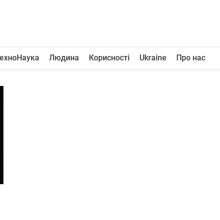
ехноНаука
Людина
Корисності
Ukraine
Про нас