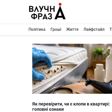
К
содержимому
Політика
Гроші
Життя
Лайфстайл
Т
Політика
Гроші
Життя
Лайфстайл
ТехноНаука
Людина
Корисності
Ukraine
Як перевірити, чи є клопи в квартирі:
Про нас
головні ознаки