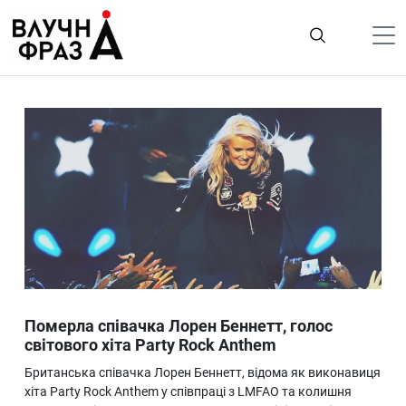
К
содержимому
Політика
Гроші
Життя
Лайфстайл
ТехноНаука
Людина
Корисності
Померла співачка Лорен Беннетт, голос
Ukraine
світового хіта Party Rock Anthem
Про нас
Британська співачка Лорен Беннетт, відома як виконавиця
хіта Party Rock Anthem у співпраці з LMFAO та колишня