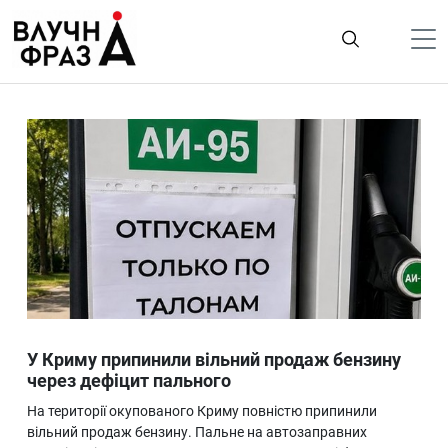
К
содержимому
Політика
Гроші
Життя
Лайфстайл
ТехноНаука
Людина
Корисності
У Криму припинили вільний продаж бензину
Ukraine
через дефіцит пального
Про нас
На території окупованого Криму повністю припинили
вільний продаж бензину. Пальне на автозаправних