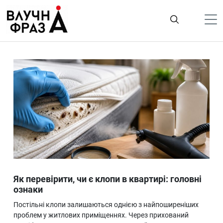
К
содержимому
Політика
Гроші
Життя
Лайфстайл
ТехноНаука
Людина
Корисності
Як перевірити, чи є клопи в квартирі: головні
Ukraine
ознаки
Про нас
Постільні клопи залишаються однією з найпоширеніших
проблем у житлових приміщеннях. Через прихований