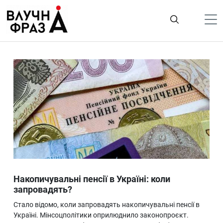
К
содержимому
Політика
Гроші
Життя
Лайфстайл
ТехноНаука
Людина
Корисності
Накопичувальні пенсії в Україні: коли
Ukraine
запровадять?
Про нас
Стало відомо, коли запровадять накопичувальні пенсії в
Україні. Мінсоцполітики оприлюднило законопроєкт.