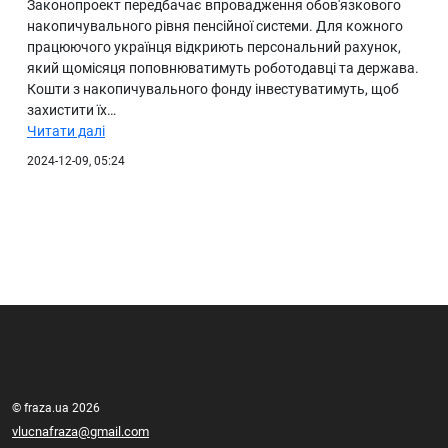
Законопроект передбачає впровадження обов'язкового
накопичувального рівня пенсійної системи. Для кожного
працюючого українця відкриють персональний рахунок,
який щомісяця поповнюватимуть роботодавці та держава.
Кошти з накопичувального фонду інвестуватимуть, щоб
захистити їх…
Читати далі
2024-12-09, 05:24
© fraza.ua 2026
vlucnafraza@gmail.com