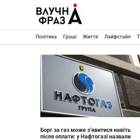
К
содержимому
Політика
Гроші
Життя
Лайфстайл
Т
Політика
Гроші
Життя
Лайфстайл
ТехноНаука
Людина
Корисності
Ukraine
Борг за газ може з’явитися навіть
Про нас
після оплати: у Нафтогазі назвали