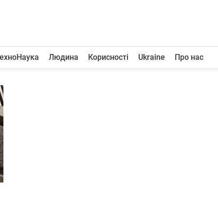
ехноНаука
Людина
Корисності
Ukraine
Про нас