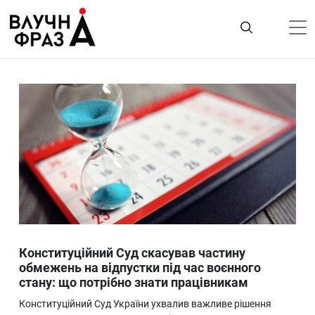
К
содержимому
Політика
Гроші
Життя
Лайфстайл
ТехноНаука
Людина
Корисності
Конституційний Суд скасував частину
Ukraine
обмежень на відпустки під час воєнного
стану: що потрібно знати працівникам
Про нас
Конституційний Суд України ухвалив важливе рішення