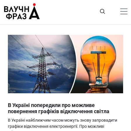
К
содержимому
Політика
Гроші
Життя
Лайфстайл
ТехноНаука
Людина
Корисності
В Україні попередили про можливе
Ukraine
повернення графіків відключення світла
Про нас
В Україні найближчим часом можуть знову запровадити
графіки відключення електроенергії. Про можливі