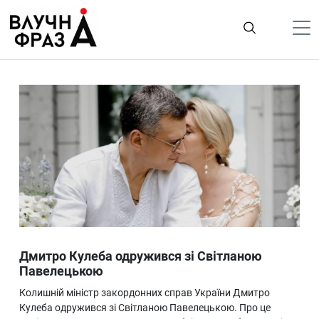
К
содержимому
Політика
Гроші
Життя
Лайфстайл
ТехноНаука
Людина
Корисності
Дмитро Кулеба одружився зі Світланою
Ukraine
Павелецькою
Про нас
Колишній міністр закордонних справ України Дмитро
Кулеба одружився зі Світланою Павелецькою. Про це