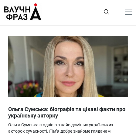
К
содержимому
Політика
Гроші
Життя
Лайфстайл
ТехноНаука
Людина
Корисності
Ольга Сумська: біографія та цікаві факти про
Ukraine
українську акторку
Про нас
Ольга Сумська є однією з найвідоміших українських
акторок сучасності. Її ім’я добре знайоме глядачам