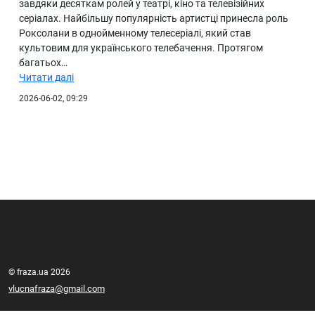
завдяки десяткам ролей у театрі, кіно та телевізійних
серіалах. Найбільшу популярність артистці принесла роль
Роксолани в однойменному телесеріалі, який став
культовим для українського телебачення. Протягом
багатьох…
Читати далі
2026-06-02, 09:29
© fraza.ua 2026
vlucnafraza@gmail.com