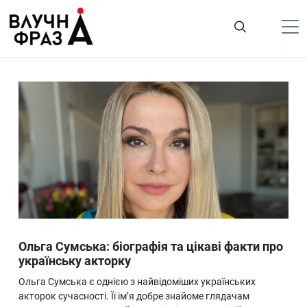
К
содержимому
Політика
Гроші
Життя
Лайфстайл
ТехноНаука
Людина
Корисності
Ольга Сумська: біографія та цікаві факти про
Ukraine
українську акторку
Про нас
Ольга Сумська є однією з найвідоміших українських
акторок сучасності. Її ім’я добре знайоме глядачам