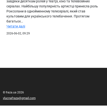
завдяки десяткам ролей у театрі, кіно та телевізійних
серіалах. Найбільшу популярність артистці принесла роль
Роксолани в однойменному телесеріалі, який став
культовим для українського телебачення. Протягом
багатьох…
Читати далі
2026-06-02, 09:29
© fraza.ua 2026
vlucnafraza@gmail.com