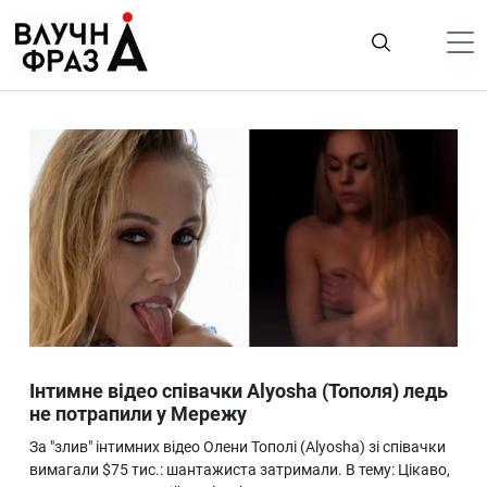
К
содержимому
Політика
Гроші
Життя
Лайфстайл
ТехноНаука
Людина
Корисності
Інтимне відео співачки Alyosha (Тополя) ледь
Ukraine
не потрапили у Мережу
Про нас
За "злив" інтимних відео Олени Тополі (Alyosha) зі співачки
вимагали $75 тис.: шантажиста затримали. В тему: Цікаво,