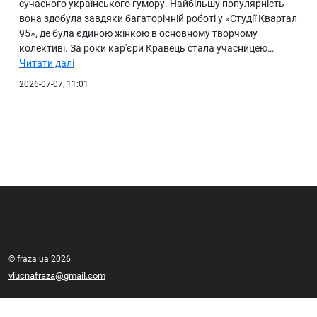
сучасного українського гумору. Найбільшу популярність
вона здобула завдяки багаторічній роботі у «Студії Квартал
95», де була єдиною жінкою в основному творчому
колективі. За роки кар'єри Кравець стала учасницею…
Читати далі
2026-07-07, 11:01
© fraza.ua 2026
vlucnafraza@gmail.com