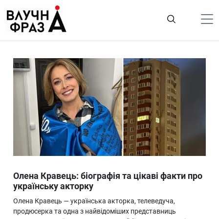
К
содержимому
Політика
Гроші
Життя
Лайфстайл
ТехноНаука
Людина
Корисності
Олена Кравець: біографія та цікаві факти про
Ukraine
українську акторку
Про нас
Олена Кравець — українська акторка, телеведуча,
продюсерка та одна з найвідоміших представниць