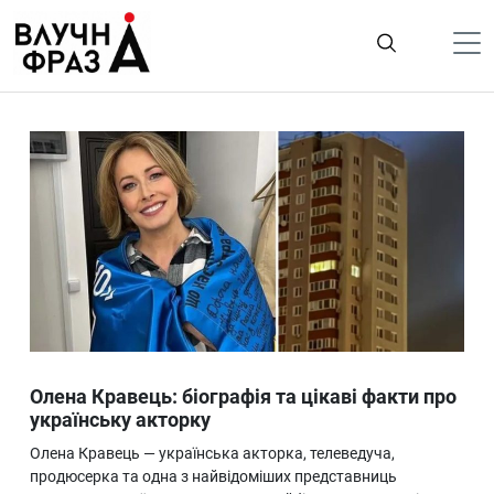
К
содержимому
Політика
Гроші
Життя
Лайфстайл
ТехноНаука
Людина
Корисності
Олена Кравець: біографія та цікаві факти про
Ukraine
українську акторку
Про нас
Олена Кравець — українська акторка, телеведуча,
продюсерка та одна з найвідоміших представниць