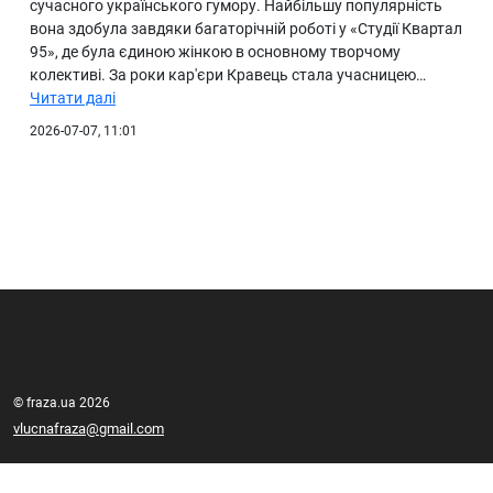
сучасного українського гумору. Найбільшу популярність
вона здобула завдяки багаторічній роботі у «Студії Квартал
95», де була єдиною жінкою в основному творчому
колективі. За роки кар'єри Кравець стала учасницею…
Читати далі
2026-07-07, 11:01
© fraza.ua 2026
vlucnafraza@gmail.com