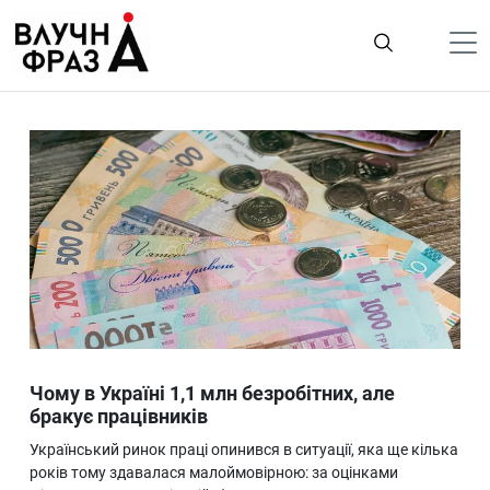
К
содержимому
Політика
Гроші
Життя
Лайфстайл
ТехноНаука
Людина
Корисності
Чому в Україні 1,1 млн безробітних, але
Ukraine
бракує працівників
Про нас
Український ринок праці опинився в ситуації, яка ще кілька
років тому здавалася малоймовірною: за оцінками