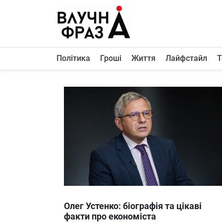
К
содержимому
Політика
Гроші
Життя
Лайфстайл
Т
Політика
Гроші
Життя
Лайфстайл
ТехноНаука
Людина
Корисності
Ukraine
Олег Устенко: біографія та цікаві
Про нас
факти про економіста