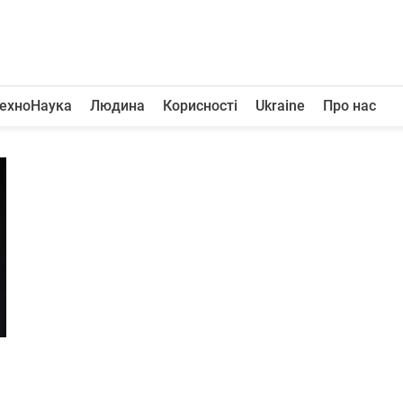
ехноНаука
Людина
Корисності
Ukraine
Про нас