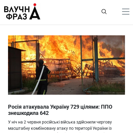
К
содержимому
Політика
Гроші
Життя
Лайфстайл
ТехноНаука
Людина
Корисності
Росія атакувала Україну 729 цілями: ППО
Ukraine
знешкодила 642
Про нас
У ніч на 2 червня російські війська здійснили чергову
масштабну комбіновану атаку по території України із