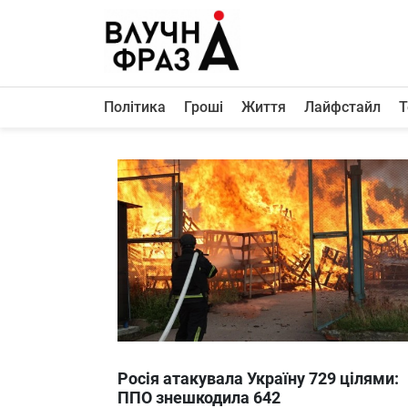
К
содержимому
Політика
Гроші
Життя
Лайфстайл
Т
Політика
Гроші
Життя
Лайфстайл
ТехноНаука
Людина
Корисності
Ukraine
Росія атакувала Україну 729 цілями:
Про нас
ППО знешкодила 642