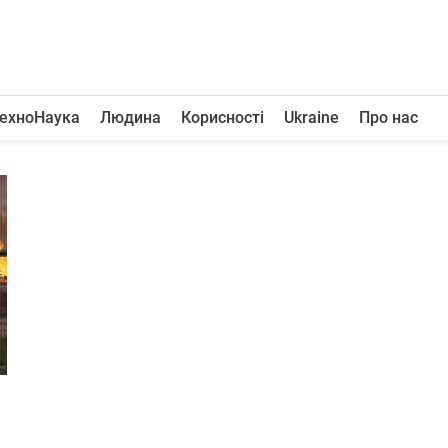
ехноНаука
Людина
Корисності
Ukraine
Про нас