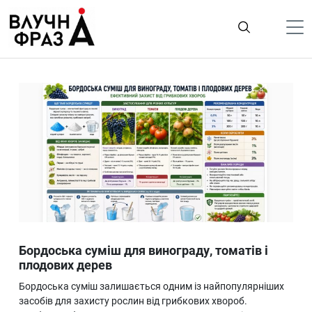
К
содержимому
Політика
Гроші
Життя
Лайфстайл
ТехноНаука
Людина
Корисності
Бордоська суміш для винограду, томатів і
Ukraine
плодових дерев
Про нас
Бордоська суміш залишається одним із найпопулярніших
засобів для захисту рослин від грибкових хвороб.