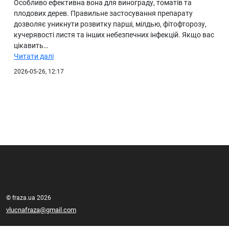
Особливо ефективна вона для винограду, томатів та
плодових дерев. Правильне застосування препарату
дозволяє уникнути розвитку парші, мілдью, фітофторозу,
кучерявості листя та інших небезпечних інфекцій. Якщо вас
цікавить…
Читати далі
2026-05-26, 12:17
© fraza.ua 2026
vlucnafraza@gmail.com