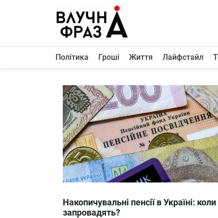
К
содержимому
Політика
Гроші
Життя
Лайфстайл
Т
Політика
Гроші
Життя
Лайфстайл
ТехноНаука
Людина
Корисності
Ukraine
Накопичувальні пенсії в Україні: коли
Про нас
запровадять?