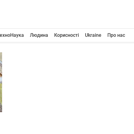
ехноНаука
Людина
Корисності
Ukraine
Про нас