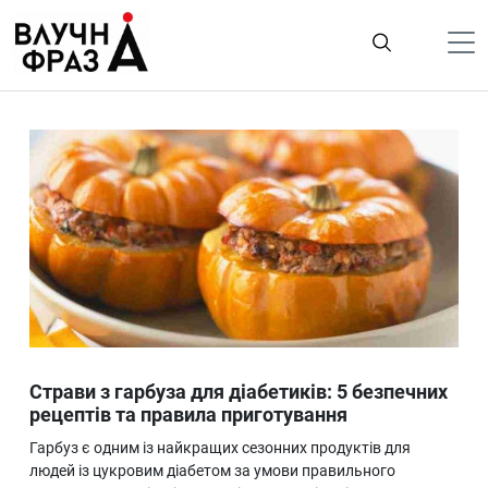
К
содержимому
Політика
Гроші
Життя
Лайфстайл
ТехноНаука
Людина
Корисності
Страви з гарбуза для діабетиків: 5 безпечних
Ukraine
рецептів та правила приготування
Про нас
Гарбуз є одним із найкращих сезонних продуктів для
людей із цукровим діабетом за умови правильного