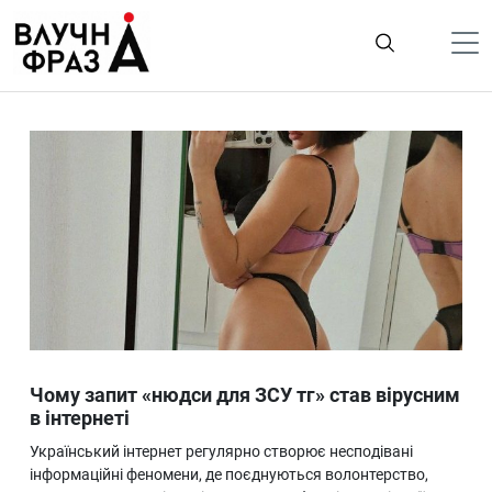
К
содержимому
Політика
Гроші
Життя
Лайфстайл
ТехноНаука
Людина
Корисності
Чому запит «нюдси для ЗСУ тг» став вірусним
Ukraine
в інтернеті
Про нас
Український інтернет регулярно створює несподівані
інформаційні феномени, де поєднуються волонтерство,