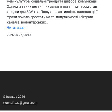
мем-культура, соціальні тренди та цифрові комунікації.
Одним із таких незвичних запитів останнім часом став
«нюдси для ЗСУ тг». Пошукова активність навколо цієї
фрази почала зростати на тлі популярності Telegram-
каналів, волонтерських…
Читати далі
2026-05-26, 05:47
© fraza.ua 2026
vlucnafraza@gmail.com