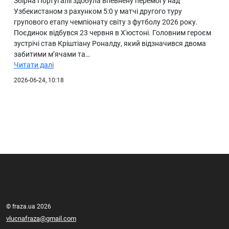
Збірна Португалії здобула впевнену перемогу над
Узбекистаном з рахунком 5:0 у матчі другого туру
групового етапу чемпіонату світу з футболу 2026 року.
Поєдинок відбувся 23 червня в Х'юстоні. Головним героєм
зустрічі став Кріштіану Роналду, який відзначився двома
забитими м’ячами та…
Читати далі
2026-06-24, 10:18
© fraza.ua 2026
vlucnafraza@gmail.com