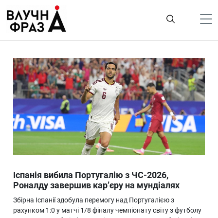
К
содержимому
Політика
Гроші
Життя
Лайфстайл
ТехноНаука
Людина
Корисності
Іспанія вибила Португалію з ЧС-2026,
Ukraine
Роналду завершив кар’єру на мундіалях
Про нас
Збірна Іспанії здобула перемогу над Португалією з
рахунком 1:0 у матчі 1/8 фіналу чемпіонату світу з футболу