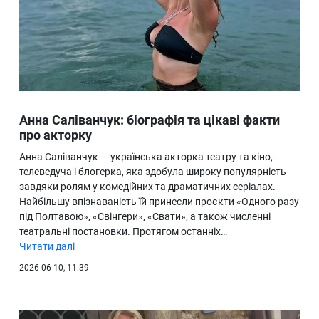
Анна Саліванчук: біографія та цікаві факти
про акторку
Анна Саліванчук — українська акторка театру та кіно,
телеведуча і блогерка, яка здобула широку популярність
завдяки ролям у комедійних та драматичних серіалах.
Найбільшу впізнаваність їй принесли проєкти «Одного разу
під Полтавою», «Свінгери», «Свати», а також численні
театральні постановки. Протягом останніх…
Читати далі
2026-06-10, 11:39