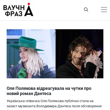
К
содержимому
Політика
Гроші
Життя
Лайфстайл
ТехноНаука
Людина
Корисності
Оля Полякова відреагувала на чутки про
Ukraine
новий роман Дантеса
Про нас
Українська співачка Оля Полякова публічно стала на
захист музиканта Володимира Дантеса після обговорення