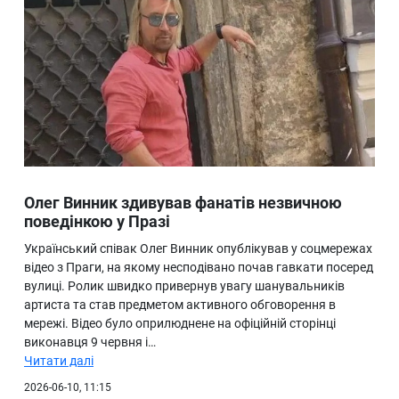
Олег Винник здивував фанатів незвичною
поведінкою у Празі
Український співак Олег Винник опублікував у соцмережах
відео з Праги, на якому несподівано почав гавкати посеред
вулиці. Ролик швидко привернув увагу шанувальників
артиста та став предметом активного обговорення в
мережі. Відео було оприлюднене на офіційній сторінці
виконавця 9 червня і…
Читати далі
2026-06-10, 11:15