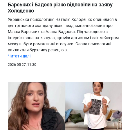
Барських і Бадоєв різко відповіли на заяву
Холоденко
Українська психологиня Наталія Холоденко опинилася в
центрі нового скандалу після неоднозначної заяви про
Макса Барських та Алана Бадоєва. Під час одного з
інтерв’ю вона натякнула, що між артистом і кліпмейкером
можуть бути романтичні стосунки. Слова психологині
викликали бурхливу реакцію в…
Читати далі
2026-05-27, 11:30