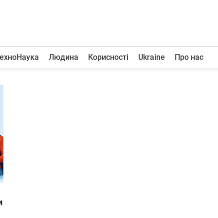
ехноНаука
Людина
Корисності
Ukraine
Про нас
и