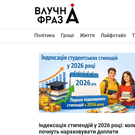
К
содержимому
Політика
Гроші
Життя
Лайфстайл
Т
Політика
Гроші
Життя
Лайфстайл
ТехноНаука
Людина
Корисності
Ukraine
Індексація стипендій у 2026 році: кол
Про нас
почнуть нараховувати доплати