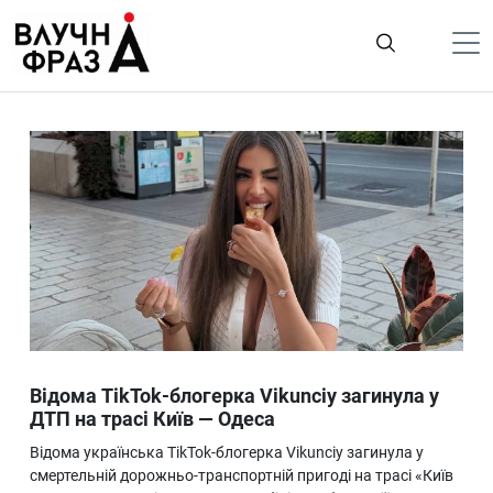
К
содержимому
Політика
Гроші
Життя
Лайфстайл
ТехноНаука
Людина
Корисності
Відома TikTok-блогерка Vikunciy загинула у
Ukraine
ДТП на трасі Київ — Одеса
Про нас
Відома українська TikTok-блогерка Vikunciy загинула у
смертельній дорожньо-транспортній пригоді на трасі «Київ