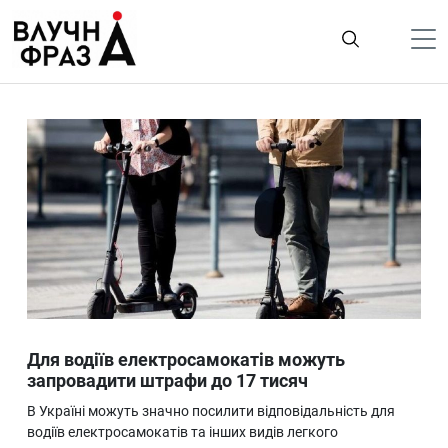
К
содержимому
Політика
Гроші
Життя
Лайфстайл
ТехноНаука
Людина
Корисності
Для водіїв електросамокатів можуть
Ukraine
запровадити штрафи до 17 тисяч
Про нас
В Україні можуть значно посилити відповідальність для
водіїв електросамокатів та інших видів легкого