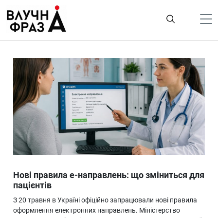
К
содержимому
Політика
Гроші
Життя
Лайфстайл
ТехноНаука
Людина
Корисності
Нові правила е-направлень: що зміниться для
Ukraine
пацієнтів
Про нас
З 20 травня в Україні офіційно запрацювали нові правила
оформлення електронних направлень. Міністерство