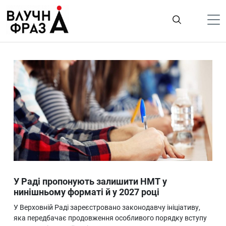
К
содержимому
Політика
Гроші
Життя
Лайфстайл
ТехноНаука
Людина
Корисності
У Раді пропонують залишити НМТ у
Ukraine
нинішньому форматі й у 2027 році
Про нас
У Верховній Раді зареєстровано законодавчу ініціативу,
яка передбачає продовження особливого порядку вступу