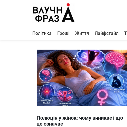
К
содержимому
Політика
Гроші
Життя
Лайфстайл
Т
Політика
Гроші
Життя
Лайфстайл
ТехноНаука
Людина
Корисності
Ukraine
Полюція у жінок: чому виникає і що
Про нас
це означає