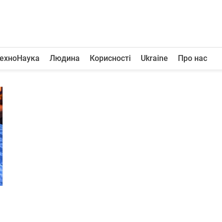
ехноНаука
Людина
Корисності
Ukraine
Про нас