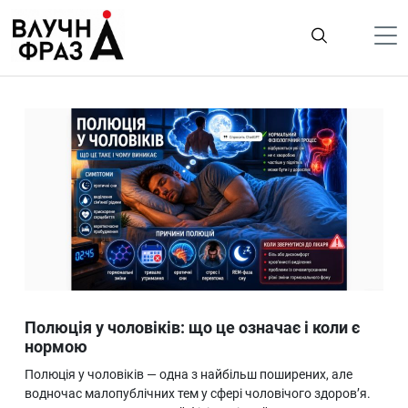
К
содержимому
Політика
Гроші
Життя
Лайфстайл
ТехноНаука
Людина
Корисності
Полюція у чоловіків: що це означає і коли є
Ukraine
нормою
Про нас
Полюція у чоловіків — одна з найбільш поширених, але
водночас малопублічних тем у сфері чоловічого здоров’я.