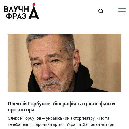
К
содержимому
Політика
Гроші
Життя
Лайфстайл
ТехноНаука
Людина
Корисності
Олексій Горбунов: біографія та цікаві факти
Ukraine
про актора
Про нас
Олексій Горбунов — український актор театру, кіно та
телебачення, народний артист України. За понад чотири