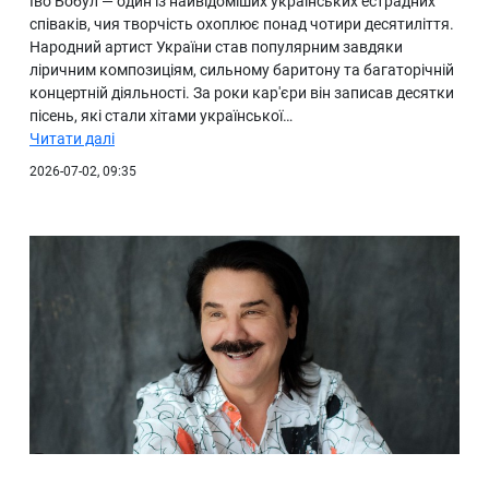
Іво Бобул — один із найвідоміших українських естрадних
співаків, чия творчість охоплює понад чотири десятиліття.
Народний артист України став популярним завдяки
ліричним композиціям, сильному баритону та багаторічній
концертній діяльності. За роки кар'єри він записав десятки
пісень, які стали хітами української…
Читати далі
2026-07-02, 09:35