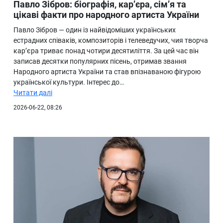
Павло Зібров: біографія, кар’єра, сім’я та
цікаві факти про народного артиста України
Павло Зібров — один із найвідоміших українських
естрадних співаків, композиторів і телеведучих, чия творча
кар’єра триває понад чотири десятиліття. За цей час він
записав десятки популярних пісень, отримав звання
Народного артиста України та став впізнаваною фігурою
української культури. Інтерес до…
Читати далі
2026-06-22, 08:26