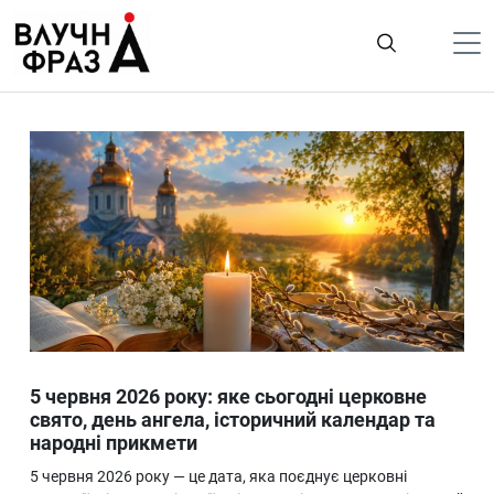
К
содержимому
Політика
Гроші
Життя
Лайфстайл
ТехноНаука
Людина
Корисності
5 червня 2026 року: яке сьогодні церковне
Ukraine
свято, день ангела, історичний календар та
народні прикмети
Про нас
5 червня 2026 року — це дата, яка поєднує церковні