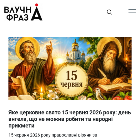
К
содержимому
Політика
Гроші
Життя
Лайфстайл
ТехноНаука
Людина
Корисності
Яке церковне свято 15 червня 2026 року: день
Ukraine
ангела, що не можна робити та народні
прикмети
Про нас
15 червня 2026 року православні віряни за