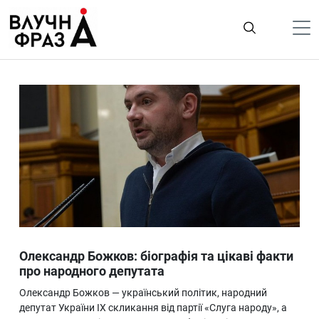
К
содержимому
Політика
Гроші
Життя
Лайфстайл
ТехноНаука
Людина
Корисності
Олександр Божков: біографія та цікаві факти
Ukraine
про народного депутата
Про нас
Олександр Божков — український політик, народний
депутат України IX скликання від партії «Слуга народу», а