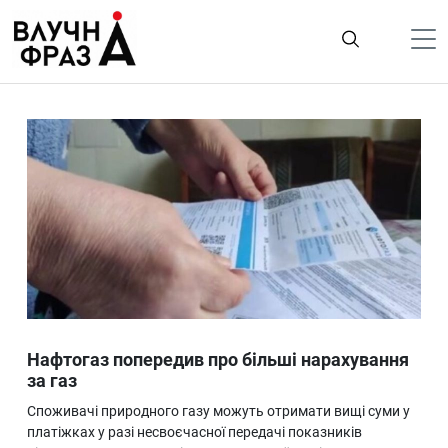
К
содержимому
Політика
Гроші
Життя
Лайфстайл
ТехноНаука
Людина
Корисності
Нафтогаз попередив про більші нарахування
Ukraine
за газ
Про нас
Споживачі природного газу можуть отримати вищі суми у
платіжках у разі несвоєчасної передачі показників