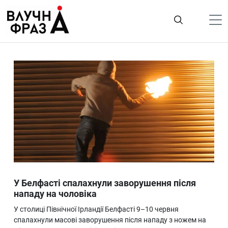
К
содержимому
Політика
Гроші
Життя
Лайфстайл
ТехноНаука
Людина
Корисності
У Белфасті спалахнули заворушення після
Ukraine
нападу на чоловіка
Про нас
У столиці Північної Ірландії Белфасті 9–10 червня
спалахнули масові заворушення після нападу з ножем на