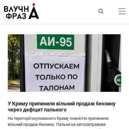
К
содержимому
Політика
Гроші
Життя
Лайфстайл
ТехноНаука
Людина
Корисності
У Криму припинили вільний продаж бензину
Ukraine
через дефіцит пального
Про нас
На території окупованого Криму повністю припинили
вільний продаж бензину. Пальне на автозаправних