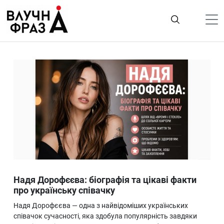
К
содержимому
Політика
Гроші
Життя
Лайфстайл
ТехноНаука
Людина
Корисності
Надя Дорофєєва: біографія та цікаві факти
Ukraine
про українську співачку
Про нас
Надя Дорофєєва — одна з найвідоміших українських
співачок сучасності, яка здобула популярність завдяки