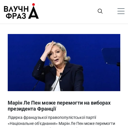
К
содержимому
Політика
Гроші
Життя
Лайфстайл
ТехноНаука
Людина
Корисності
Марін Ле Пен може перемогти на виборах
Ukraine
президента Франції
Про нас
Лідерка французької правопопулістської партії
«Національне об'єднання» Марін Ле Пен може перемогти