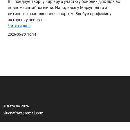
Він поєднує творчу кар’єру з участю у бойових діях під час
повномасштабної війни. Народився у Маріуполі та з
дитинства захоплювався спортом. Здобув професійну
акторську освіту в…
Читати далі
2026-05-30, 10:14
© fraza.ua 2026
vlucnafraza@gmail.com