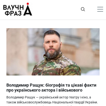
К
содержимому
Політика
Гроші
Життя
Лайфстайл
ТехноНаука
Людина
Корисності
Володимир Ращук: біографія та цікаві факти
Ukraine
про українського актора і військового
Про нас
Володимир Ращук — український актор театру і кіно, а
також військовослужбовець Національної гвардії України.