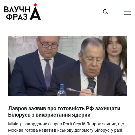
К
содержимому
Політика
Гроші
Життя
Лайфстайл
ТехноНаука
Людина
Корисності
Лавров заявив про готовність РФ захищати
Ukraine
Білорусь з використання ядерки
Про нас
Міністр закордонних справ Росії Сергій Лавров заявив, що
Москва готова надати військову допомогу Білорусі у разі